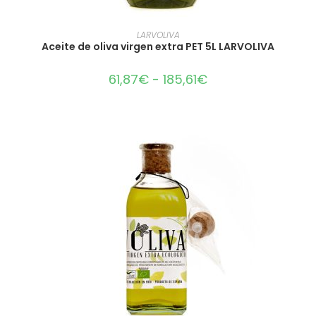
SELECCIONAR OPCIONES
LARVOLIVA
Aceite de oliva virgen extra PET 5L LARVOLIVA
61,87
€
-
185,61
€