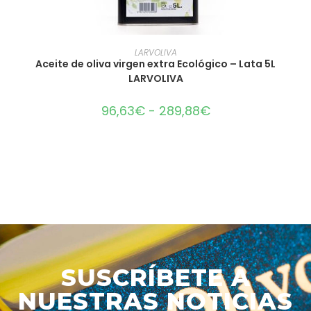
SELECCIONAR OPCIONES
LARVOLIVA
Aceite de oliva virgen extra Ecológico – Lata 5L
LARVOLIVA
96,63
€
-
289,88
€
SUSCRÍBETE A
NUESTRAS NOTICIAS