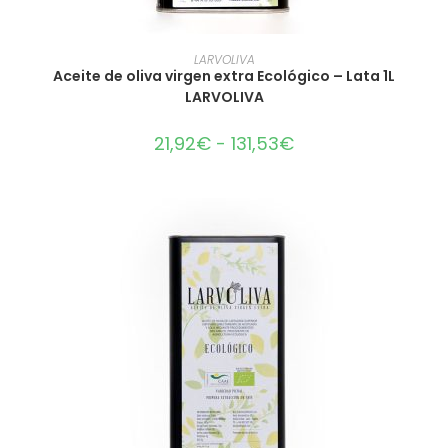
SELECCIONAR OPCIONES
LARVOLIVA
Aceite de oliva virgen extra Ecológico – Lata 1L
LARVOLIVA
21,92
€
-
131,53
€