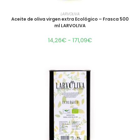
SELECCIONAR OPCIONES
LARVOLIVA
Aceite de oliva virgen extra Ecológico – Frasca 500
ml LARVOLIVA
14,26
€
-
171,09
€