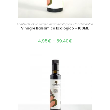
SELECCIONAR OPCIONES
Aceite de oliva virgen extra ecológico
,
Condimentos
Vinagre Balsámico Ecológico – 100ML
4,95
€
-
59,40
€