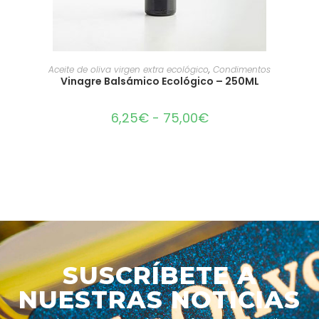
SELECCIONAR OPCIONES
Aceite de oliva virgen extra ecológico
,
Condimentos
Vinagre Balsámico Ecológico – 250ML
6,25
€
-
75,00
€
SUSCRÍBETE A
NUESTRAS NOTICIAS