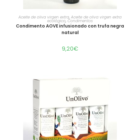
AÑADIR AL CARRITO
Aceite de oliva virgen extra
,
Aceite de oliva virgen extra
ecológico
,
Condimentos
Condimento AOVE infusionado con trufa negra
natural
9,20
€