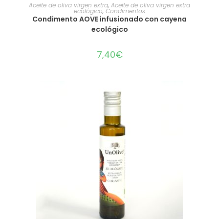
AÑADIR AL CARRITO
Aceite de oliva virgen extra
,
Aceite de oliva virgen extra
ecológico
,
Condimentos
Condimento AOVE infusionado con cayena
ecológico
7,40
€