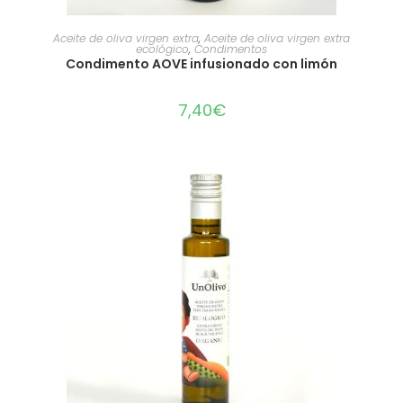
AÑADIR AL CARRITO
Aceite de oliva virgen extra
,
Aceite de oliva virgen extra
ecológico
,
Condimentos
Condimento AOVE infusionado con limón
7,40
€