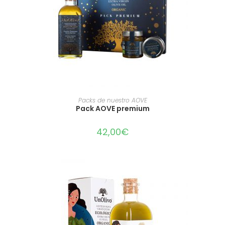
LEER MÁS
Packs de nuestro AOVE
Pack AOVE premium
42,00
€