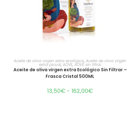
SELECCIONAR OPCIONES
Aceite de oliva virgen extra ecológico
,
Aceite de oliva virgen
extra picual
,
AOVE
,
AOVE sin filtrar
Aceite de oliva virgen extra Ecológico Sin Filtrar –
Frasca Cristal 500ML
13,50
€
-
162,00
€