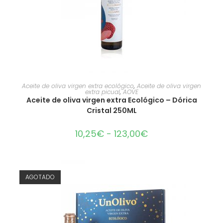
SELECCIONAR OPCIONES
Aceite de oliva virgen extra ecológico
,
Aceite de oliva virgen
extra picual
,
AOVE
Aceite de oliva virgen extra Ecológico – Dórica
Cristal 250ML
10,25
€
-
123,00
€
AGOTADO