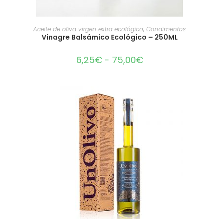
SELECCIONAR OPCIONES
Aceite de oliva virgen extra ecológico
,
Condimentos
Vinagre Balsámico Ecológico – 250ML
6,25
€
-
75,00
€