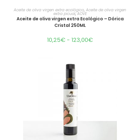
SELECCIONAR OPCIONES
Aceite de oliva virgen extra ecológico
,
Aceite de oliva virgen
extra picual
,
AOVE
Aceite de oliva virgen extra Ecológico – Dórica
Cristal 250ML
10,25
€
-
123,00
€