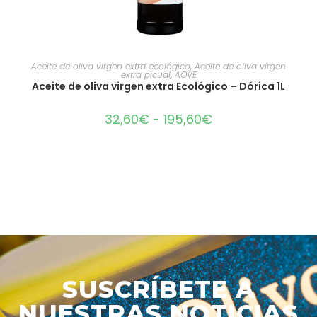
SELECCIONAR OPCIONES
Aceite de oliva virgen extra ecológico
,
Aceite de oliva virgen
extra picual
,
AOVE
Aceite de oliva virgen extra Ecológico – Dórica 1L
32,60
€
-
195,60
€
SUSCRÍBETE A
NUESTRAS NOTICIAS