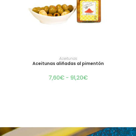
SELECCIONAR OPCIONES
Aceitunas
Aceitunas aliñadas al pimentón
7,60
€
-
91,20
€