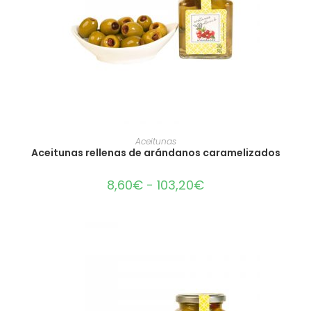
SELECCIONAR OPCIONES
Aceitunas
Aceitunas rellenas de arándanos caramelizados
8,60
€
-
103,20
€