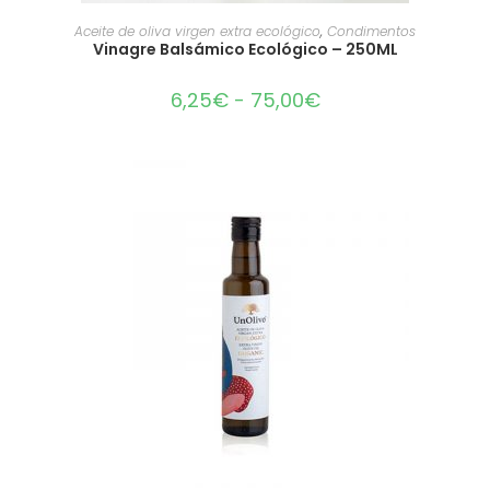
SELECCIONAR OPCIONES
Aceite de oliva virgen extra ecológico
,
Condimentos
Vinagre Balsámico Ecológico – 250ML
6,25
€
-
75,00
€