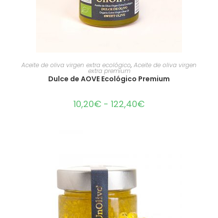
SELECCIONAR OPCIONES
Aceite de oliva virgen extra ecológico
,
Aceite de oliva virgen
extra premium
Dulce de AOVE Ecológico Premium
10,20
€
-
122,40
€