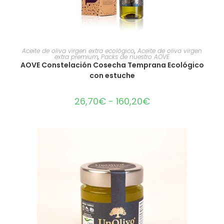
SELECCIONAR OPCIONES
Aceite de oliva virgen extra ecológico
,
Aceite de oliva virgen
extra premium
,
Packs de nuestro AOVE
AOVE Constelación Cosecha Temprana Ecológico
con estuche
26,70
€
-
160,20
€