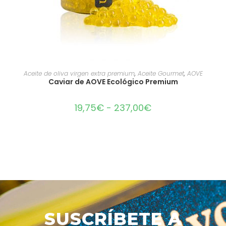
SELECCIONAR OPCIONES
Aceite de oliva virgen extra premium
,
Aceite Gourmet
,
AOVE
Caviar de AOVE Ecológico Premium
19,75
€
-
237,00
€
SUSCRÍBETE A